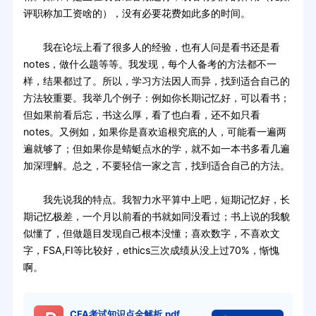
评职称加工资啥的），没有必要花费如此多的时间。
我在论坛上看了很多人的经验，也有人问是看书还是看
notes，做什么题等等。我发现，每个人备考的方法都不一
样，结果都过了。所以，学习方法因人而异，找到适合自己的
方法较重要。我举几个例子：例如你长期记忆好，可以看书；
但如果前看后忘，书这么厚，看了也白看，还不如只看
notes。又例如，如果你是喜欢追根究底的人，可能看一遍两
遍就够了；但如果你是蜻蜓点水的学，就不如一本书多看几遍
加深理解。总之，不要轻信一家之言，找到适合自己的方法。
我先说我的特点。我智力水平算中上吧，短期记忆好，长
期记忆极差，一个月以前看的书就如同没看过；书上说的我貌
似懂了，但做题目发现自己根本没懂；喜欢数字，不喜欢文
字，FSA,FI等比较好，ethics三次成绩从没上过70%，惭愧
啊。
CFA考试知识点全解析.pdf