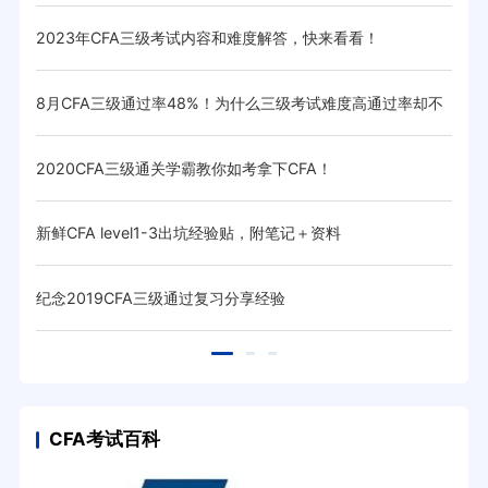
变！
2023年CFA三级考试内容和难度解答，快来看看！
20
8月CFA三级通过率48%！为什么三级考试难度高通过率却不
通过
低呢？
2020CFA三级通关学霸教你如考拿下CFA！
CF
新鲜CFA level1-3出坑经验贴，附笔记＋资料
在职
纪念2019CFA三级通过复习分享经验
三步
CFA考试百科