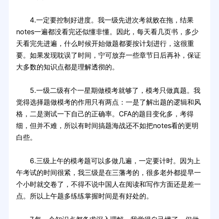
4.一定要控制好进度。我一级先进次考就败在拖，结果
notes一遍都没看完还似懂非懂。因此，每天看几页书，多少
天看完先进遍，什么时候开始做题都要按计划进行，这很重
要。如果发现耽误了时间，宁可放弃一些章节日后再补，保证
大多数的知识点都是理解透彻的。
5.一级二级有个一星期做模考就够了，模考只做真题。我
觉得选择题做模考的作用只有两点：一是了解出题的逻辑和风
格，二是测试一下自己的正确率。CFA的题目变化多，考得
细，但并不难，所以有时间搞题海战还不如把notes看的更明
白些。
6.三级上午的模考题可以多做几遍，一定要计时。因为上
午考试的时间很紧，我三级是在三藩考的，很多老外都提早一
个小时就交卷了，不得不说中国人在阅读和写作方面还是差一
点。所以上午题多练练掌握时间是有好处的。