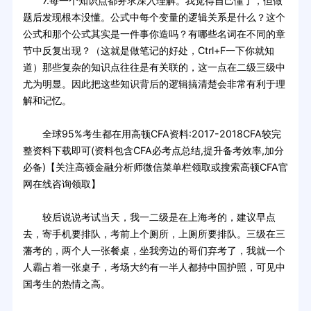
7.每一个知识点都务求深入理解。我觉得自己懂了，但做
题后发现根本没懂。公式中每个变量的逻辑关系是什么？这个
公式和那个公式其实是一件事你造吗？有哪些名词在不同的章
节中反复出现？（这就是做笔记的好处，Ctrl+F一下你就知
道）那些复杂的知识点往往是有关联的，这一点在二级三级中
尤为明显。因此把这些知识背后的逻辑搞清楚会非常有利于理
解和记忆。
全球95%考生都在用高顿CFA资料:2017-2018CFA较完
整资料下载即可(资料包含CFA必考点总结,提升备考效率,加分
必备)【关注高顿金融分析师微信菜单栏领取或搜索高顿CFA官
网在线咨询领取】
较后说说考试当天，我一二级是在上海考的，建议早点
去，寄手机要排队，考前上个厕所，上厕所要排队。三级在三
藩考的，两个人一张餐桌，坐我旁边的哥们弃考了，我就一个
人霸占着一张桌子，考场大约有一半人都持中国护照，可见中
国考生的热情之高。