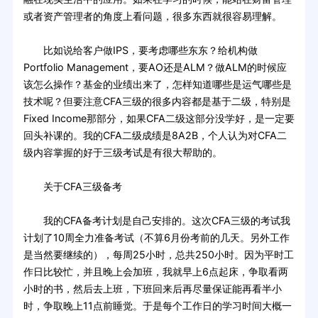
或者资产管理者的角度上看问题，很多东西就很容易理解。
比如说给客户做IPS，要考虑哪些东东？给机构做
Portfolio Management，要AO还是ALM？做ALM的时候应
该怎么操作？基金的业绩出来了，怎样知道哪些是运气哪些是
技术呢？但要注意CFA三级的很多内容都是基于二级，特别是
Fixed Income那部分，如果CFA二级这部分没学好，是一定要
回头补课的。我的CFA二级成绩是8A2B，个人认为对CFA二
级内容掌握的好于三级考试是有很大帮助的。
关于CFA三级备考
我的CFA备考计划是自己安排的。这次CFA三级的考试我
计划了10周全力准备考试（不算6月份考前的几天。另外工作
是当然要继续的），每周25小时，总共250小时。因为平时工
作日比较忙，并且晚上会加班，我就早上6点起床，争取看两
小时的书，然后去上班，下班回来后再尽量保证能再看半小
时，争取晚上11点前睡觉。于是每个工作日的学习时间大概一