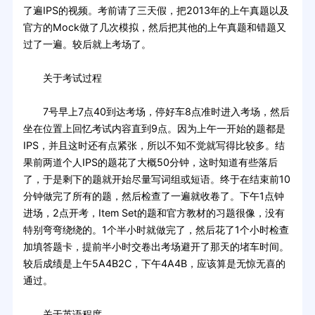
了遍IPS的视频。考前请了三天假，把2013年的上午真题以及
官方的Mock做了几次模拟，然后把其他的上午真题和错题又
过了一遍。较后就上考场了。
关于考试过程
7号早上7点40到达考场，停好车8点准时进入考场，然后
坐在位置上回忆考试内容直到9点。因为上午一开始的题都是
IPS，并且这时还有点紧张，所以不知不觉就写得比较多。结
果前两道个人IPS的题花了大概50分钟，这时知道有些落后
了，于是剩下的题就开始尽量写词组或短语。终于在结束前10
分钟做完了所有的题，然后检查了一遍就收卷了。下午1点钟
进场，2点开考，Item Set的题和官方教材的习题很像，没有
特别弯弯绕绕的。1个半小时就做完了，然后花了1个小时检查
加填答题卡，提前半小时交卷出考场避开了那天的堵车时间。
较后成绩是上午5A4B2C，下午4A4B，应该算是无惊无喜的
通过。
关于英语程度