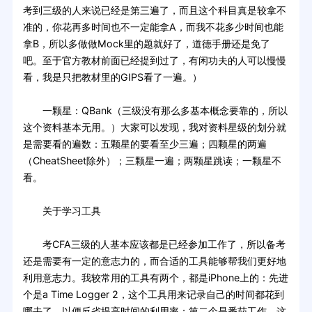
考到三级的人来说已经是第三遍了，而且这个科目真是较拿不
准的，你花再多时间也不一定能拿A，而我不花多少时间也能
拿B，所以多做做Mock里的题就好了，道德手册还是免了
吧。至于官方教材前面已经提到过了，有闲功夫的人可以慢慢
看，我是只把教材里的GIPS看了一遍。）
一颗星：QBank（三级没有那么多基本概念要靠的，所以
这个资料基本无用。）大家可以发现，我对资料星级的划分就
是需要看的遍数：五颗星的要看至少三遍；四颗星的两遍
（CheatSheet除外）；三颗星一遍；两颗星跳读；一颗星不
看。
关于学习工具
考CFA三级的人基本应该都是已经参加工作了，所以备考
还是需要有一定的意志力的，而合适的工具能够帮我们更好地
利用意志力。我较常用的工具有两个，都是iPhone上的：先进
个是a Time Logger 2，这个工具用来记录自己的时间都花到
哪去了，以便反省提高时间的利用率；第二个是番茄工作，这