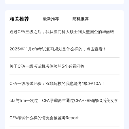
相关推荐
最新推荐
随机推荐
通过CFA三级之后，我从澳门科大硕士到大型国企的华丽转
收到
变！
2025年11月cfa考试复习规划是什么样的，点击查看！
非金
关于CFA一级考试机考体验的5个必看问答
留学
CFA一级考试经验：双非院校的我也能考到CFA10A！
高效
cfa与frm一次过，CFA学霸两年通过CFA+FRM的90后美女学
学霸
霸
CFA考试什么样的情况会被监考Report
CF