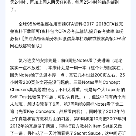
天2小时，再加上周末两天狂K书，每周25小时的确是做到
了。
全球95%考生都在用高顿CFA资料:2017-2018CFA较完
整资料下载即可(资料包含CFA必考点总结,提升备考效率,加分
必备)【关注高顿金融分析师微信菜单栏领取或搜索高顿CFA官
网在线咨询领取】
复习进度的安排则是：前6周把Notes看了先进遍（老老
实实一点不放过），本来计划是一周一本（这个计划很实在，
因为Notes除了先进本厚一点，其它几本也就200页左右。25
小时看200页英文还是没问题的。三级Notes里的Concept
Checkers离真题差很远，不用太看重。倒是每个大Topic后的
Self-Test比较像下午题，可以认真做。），但这中间有两个周
末加班，所以实际花了6周。第7周和第8周把Notes看了第二
遍（先看Key Concepts，然后看内容），同时做了2012年的
上午真题和官方教材后面的习题。第9周和第10周把2007年到
2012年的真题做了两遍，同时把官方教材的Item Set题又做
了一遍，另外花了一天时间看完了Secret Sauce，这中间还听