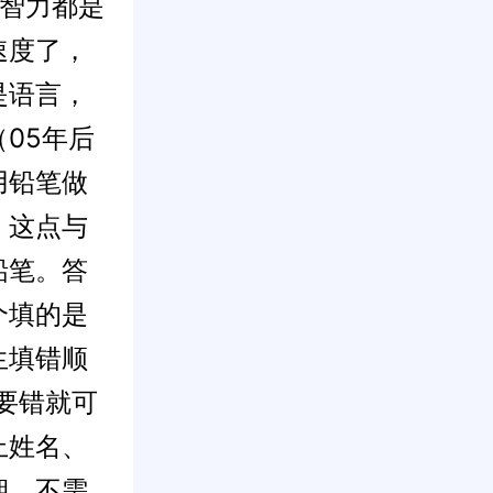
和智力都是
速度了，
是语言，
05年后
用铅笔做
，这点与
铅笔。答
个填的是
生填错顺
不要错就可
上姓名、
期，不需