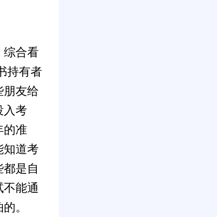
，综合看
书持有者
些朋友给
投入考
年的准
能知道考
些都是自
试不能通
怕的。