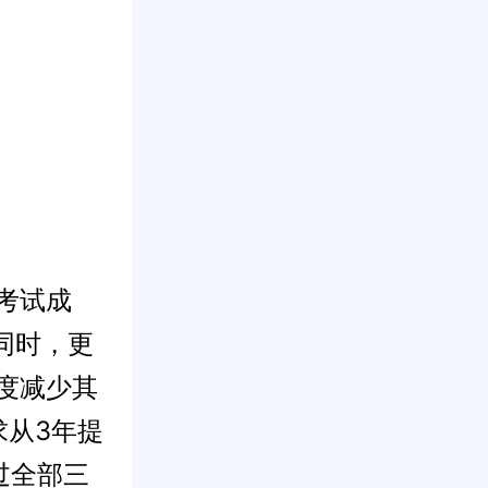
级考试成
同时，更
度减少其
求从3年提
过全部三