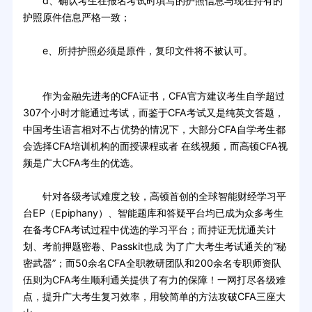
d、确认考生在报名考试时填写的护照信息与现在持有的
护照原件信息严格一致；
e、所持护照必须是原件，复印文件将不被认可。
作为金融先进考的CFA证书，CFA官方建议考生自学超过
307个小时才能通过考试，而鉴于CFA考试又是纯英文答题，
中国考生语言相对不占优势的情况下，大部分CFA自学考生都
会选择CFA培训机构的面授课程或者 在线视频，而高顿CFA视
频是广大CFA考生的优选。
针对各级考试难度之较，高顿首创的全球智能财经学习平
台EP（Epiphany）、智能题库和答疑平台均已成为众多考生
在备考CFA考试过程中优选的学习平台；而持证无忧通关计
划、考前押题密卷、Passkit也成 为了广大考生考试通关的“秘
密武器”；而50余名CFA全职教研团队和200余名专职师资队
伍则为CFA考生顺利通关提供了有力的保障！一网打尽各级难
点，提升广大考生复习效率，用较简单的方法攻破CFA三座大