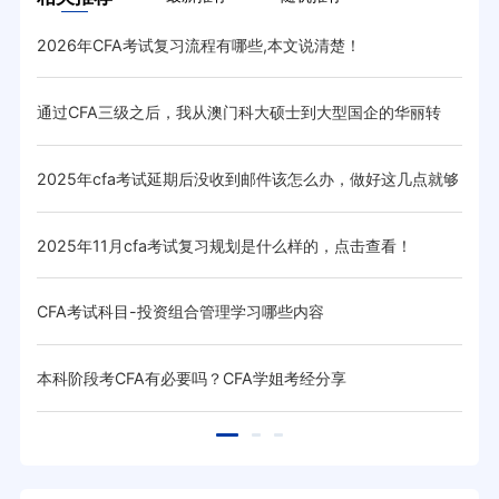
2026年CFA考试复习流程有哪些,本文说清楚！
8月
低呢
通过CFA三级之后，我从澳门科大硕士到大型国企的华丽转
CF
变！
取，他
2025年cfa考试延期后没收到邮件该怎么办，做好这几点就够
过C
了！
？
2025年11月cfa考试复习规划是什么样的，点击查看！
CF
CFA考试科目-投资组合管理学习哪些内容
CF
本科阶段考CFA有必要吗？CFA学姐考经分享
关于