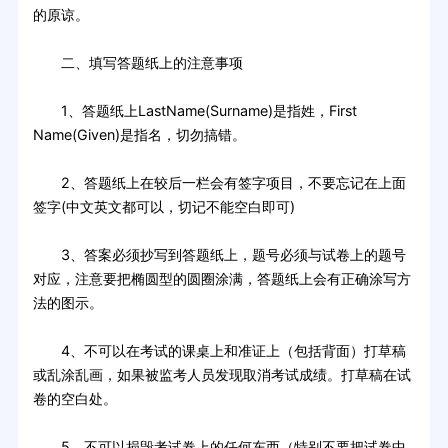
的原谅。
二、填写答题纸上的注意事项
1、答题纸上LastName(Surname)是指姓，First
Name(Given)是指名，切勿搞错。
2、答题纸上在较后一栏会有签字项目，不要忘记在上面
签字(中文英文都可以，切记不能空白即可)
3、答案必须抄写到答题纸上，题号必须与试卷上的题号
对应，注意要把椭圆型的圆圈涂满，答题纸上会有正确涂写方
法的图示。
4、不可以在考试的课桌上和准证上（包括背面）打草稿
或乱涂乱画，如果被监考人员发现取消考试成绩。打草稿在试
卷的空白处。
5、不可以损毁考试卷上的任何东西（特别不要把试卷中