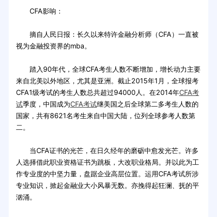
CFA影响：
摘自人民日报：长久以来特许金融分析师（CFA）一直被
视为金融投资界的mba。
踏入90年代，全球CFA考生人数不断增加，增长动力主要
来自北美以外地区，尤其是亚洲。截止2015年1月，全球报考
CFA1级考试的考生人数总共超过94000人。在2014年
CFA考
试
季度，中国成为
CFA考试
继美国之后全球第二多考生人数的
国家，共有8621名考生来自中国大陆，位列全球参考人数第
二。
当CFA证书的光芒，在日久经年的磨砺中愈发光芒。许多
人选择借此职业资格证书为跳板，大改职业格局。并以此为工
作专业度的中坚力量，盘踞企业高层位置。运用CFA考试所涉
专业知识，掀起金融业大小风暴无数。亦挽得起狂澜、抚的平
汹涌。