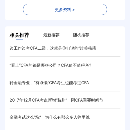
更多资料 >
相关推荐
最新推荐
随机推荐
边工作边考CFA二级，这就是你们说的“过关秘籍
CF
“看上”CFA的都是哪些公司？CFA值不值得考?
盘点
转金融专业，“有点懒”CFA考生也能考过CFA
cf
么？
2017年12月CFA考点新增“杭州”，附CFA重要时间节
CF
金融考试这么“坑”，为什么有那么多人往里跳
分析