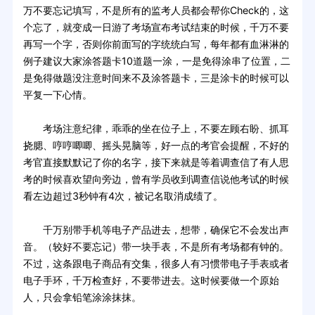
万不要忘记填写，不是所有的监考人员都会帮你Check的，这
个忘了，就变成一日游了考场宣布考试结束的时候，千万不要
再写一个字，否则你前面写的字统统白写，每年都有血淋淋的
例子建议大家涂答题卡10道题一涂，一是免得涂串了位置，二
是免得做题没注意时间来不及涂答题卡，三是涂卡的时候可以
平复一下心情。
考场注意纪律，乖乖的坐在位子上，不要左顾右盼、抓耳
挠腮、哼哼唧唧、摇头晃脑等，好一点的考官会提醒，不好的
考官直接默默记了你的名字，接下来就是等着调查信了有人思
考的时候喜欢望向旁边，曾有学员收到调查信说他考试的时候
看左边超过3秒钟有4次，被记名取消成绩了。
千万别带手机等电子产品进去，想带，确保它不会发出声
音。（较好不要忘记）带一块手表，不是所有考场都有钟的。
不过，这条跟电子商品有交集，很多人有习惯带电子手表或者
电子手环，千万检查好，不要带进去。这时候要做一个原始
人，只会拿铅笔涂涂抹抹。