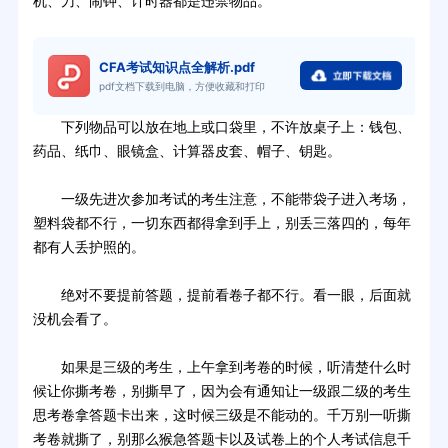
机、刀、闹钟、计时器都是违禁物品。
CFA考试知识点全解析.pdf
pdf文档下载到电脑，方便收藏和打印
下列物品可以放在地上或口袋里，不许放桌子上：钱包、
药品、纸巾、眼镜盒、计算器皮套、帽子、钥匙。
一级先进次参加考试的考生注意，不能带袋子进入考场，
塑料袋都不行，一切东西都得拿到手上，别丢三落四的，每年
都有人丢护照的。
绝对不要提前答题，提前看卷子都不行。看一眼，后面就
没机会看了。
如果是三级的考生，上午拿到考卷的时候，听清楚什么时
候让你撕考卷，别撕早了，因为会有通知让一级跟二级的考生
思考卷拿答题卡出来，这时候三级是不能动的。千万别一听撕
考卷就撕了，别那么猴急答题卡以及试卷上的个人考试信息千