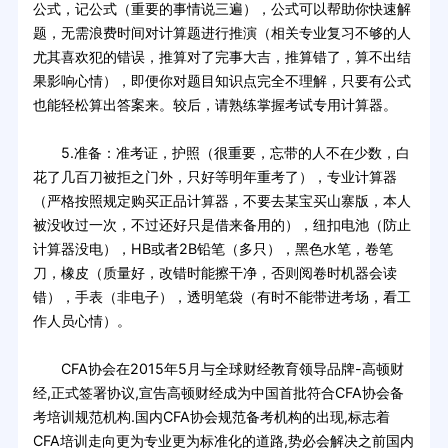
公式，记公式（重要的事情说三遍），公式可以帮助你快速解
题，无需浪费时间对计算题进行推演（相关专业复习不够的人
尤其喜欢犯的错误，推算对了完事大吉，推算错了，算不出结
果影响心情），即便你对题目知识点完全不理解，只要有公式
也能轻松算出答案来。较后，请熟练掌握考试专用计算器。
5.准备：准考证，护照（很重要，忘带的人不在少数，白
花了几百刀被拒之门外，只好等明年重考了），专业计算器
（严格按照规定购买正品计算器，不要去某宝买山寨版，本人
被没收过一次，不过还好只是借来备用的），纽扣电池（防止
计算器没电），HB或者2B铅笔（多只），黑色水笔，卷笔
刀，橡皮（质量好，改错时能擦干净，否则阅卷时机器会读
错），手表（非电子），透明笔袋（有时不能带进考场，看工
作人员心情）。
CFA协会在2015年5月与全球财经教育领导品牌-高顿财
经,正式签署协议,宣告高顿财经成为中国首批符合CFA协会备
考培训规范机构.国内CFA协会规范备考机构的出现,标志着
CFA培训走向更为专业更为标准化的道路,势必会解决之前国内