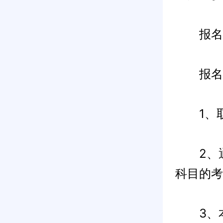
报名条
报名参加
1、取
2、通
科目的考
3、本