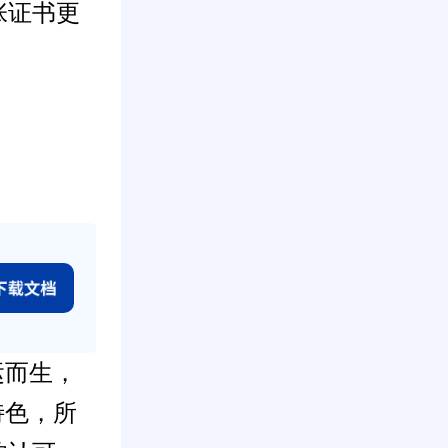
张证书更
运而生，
特色，所