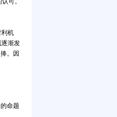
的认可。
营利机
域逐渐发
追捧。因
一的命题