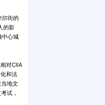
华尔街的
人的影
融中心城
对CIIA
文化和法
重当地文
文考试，