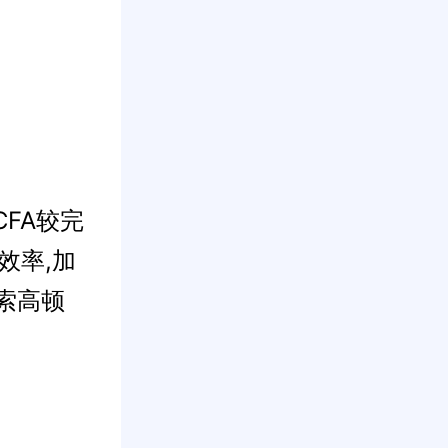
CFA较完
效率,加
索高顿