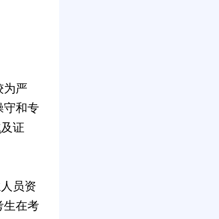
较为严
操守和专
试
及证
业人员资
考生在考