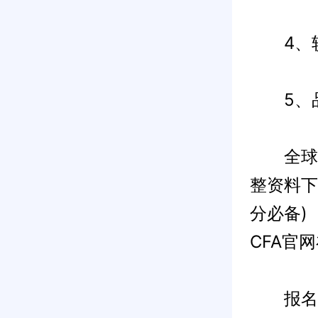
4、较
5、品
全球95
整资料下
分必备)
CFA官
报名参