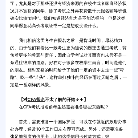
字，尤其是对于那些还没有经济来源的在校生或者家庭经济状
况并不宽裕的同学。除了考试之外再花费数千元报名辅导班也
确实比较“肉疼”。我们知道经济能力是不能选择的，但是这类
同学愿意花高价考取证书一定是想改变些什么。
我们相信这类考生在报名之后，是肯花时间，愿花精力
的。由于他们有着比一般考生更为迫切的愿望去通过考试，背
负着更多的希冀与责任，因此自学考试对其而言也未尝不是一
条通往彼岸的道路。好在对于很多在校学生而言，时间是他们
的朋友。相对充裕的时间给予了他们一定的资本去走一些“弯
路”、吃一些“苦头”，这样单打独斗的经历在雨过天晴之后，一
定是一番别样的风景。
【对
CFA报名
不太了解的开始↓↓】
在CFA考试报名前考生还需要准备哪些东西呢？
首先，需要准备一个国际护照，可以在你就近的政府办事
处办理，通常10个工作日左右即可完成。另外，还需要准备一
张足够额度的信用卡，比如这类信用卡付款方式：银