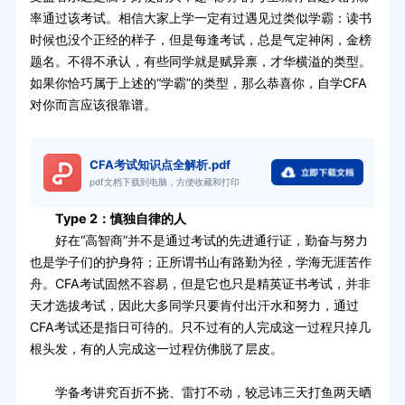
率通过该考试。相信大家上学一定有过遇见过类似学霸：读书
时候也没个正经的样子，但是每逢考试，总是气定神闲，金榜
题名。不得不承认，有些同学就是赋异禀，才华横溢的类型。
如果你恰巧属于上述的“学霸”的类型，那么恭喜你，自学CFA
对你而言应该很靠谱。
CFA考试知识点全解析.pdf
pdf文档下载到电脑，方便收藏和打印
Type 2：慎独自律的人
好在“高智商”并不是通过考试的先进通行证，勤奋与努力
也是学子们的护身符；正所谓书山有路勤为径，学海无涯苦作
舟。CFA考试固然不容易，但是它也只是精英证书考试，并非
天才选拔考试，因此大多同学只要肯付出汗水和努力，通过
CFA考试还是指日可待的。只不过有的人完成这一过程只掉几
根头发，有的人完成这一过程仿佛脱了层皮。
学备考讲究百折不挠、雷打不动，较忌讳三天打鱼两天晒