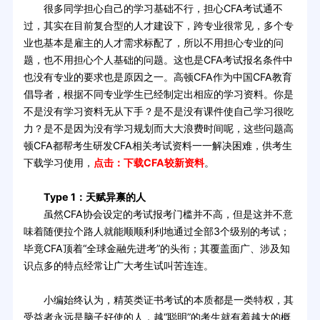
很多同学担心自己的学习基础不行，担心CFA考试通不
过，其实在目前复合型的人才建设下，跨专业很常见，多个专
业也基本是雇主的人才需求标配了，所以不用担心专业的问
题，也不用担心个人基础的问题。这也是CFA考试报名条件中
也没有专业的要求也是原因之一。高顿CFA作为中国CFA教育
倡导者，根据不同专业学生已经制定出相应的学习资料。你是
不是没有学习资料无从下手？是不是没有课件使自己学习很吃
力？是不是因为没有学习规划而大大浪费时间呢，这些问题高
顿CFA都帮考生研发CFA相关考试资料一一解决困难，供考生
下载学习使用，
点击：下载CFA较新资料
。
Type 1：天赋异禀的人
虽然CFA协会设定的考试报考门槛并不高，但是这并不意
味着随便拉个路人就能顺顺利利地通过全部3个级别的考试；
毕竟CFA顶着“全球金融先进考”的头衔；其覆盖面广、涉及知
识点多的特点经常让广大考生试叫苦连连。
小编始终认为，精英类证书考试的本质都是一类特权，其
受益者永远是脑子好使的人，越“聪明”的考生就有着越大的概