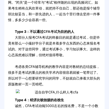
网。“闭关”是一个经常与“考试”相伴随的出现的高频词汇。如
果考生稍有点风吹草动，就把持不住自己，那还他是报个辅导
班比较妥当，和一群先进的人，一起当个苦行僧去坚持一件事
情，多多少少会容易一些。
Type 3：不以通过
CFA考试
为目的的人
大部分人报考CFA考试的终极目的就是通过考试，但是毕
竟有那么一小撮好学分子就是本着多学点东西的心态来报名考
试的。对于这些同学，通过考试事小，学习知识事大。这样的
心态虽然难以理解，但绝对值得尊敬。
考虑各类CFA辅导机构的教学内容是对教材的总结提炼，
很多不是考试的重点的相关学术内容很容易就被一笔带过了。
所以对于一心想要研究学问的同学，不妨就自己捧着大部头的
原版教材一页一页啃吧。
Type 4：经济比较拮据的在校生
诚然，CFA考试动辄5000左右的报名费，不是一个小数