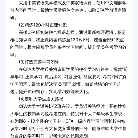
采用中英双语教学模式及中英双语课件，使用中文理解学
习内容的同时，帮助学员掌握英文表达，扫除CFA学习语言障
碍。
(2)精炼120小时正课知识
高顿CFA研究院联合授课老师，通过重新梳理逻辑，拆分
核心知识点，将正课内容精炼至120+小时。覆盖全部知识点
的同时，极大缩短学员的备考学习时间，提升学员备考学习效
率。
(3)打造完善学习闭环
在CFA大学生通关协议班学员的整个学习链路中，搭建“前
导学习-正课学习-课后练习-习题强化-阶段复习-考前冲刺”的
学习闭环，最大化解决学员“听了就懂，做题就错”的学习难
题，提升知识留存，实现学习效能最大化。
(4)定制大学生通关路径
CFA大学生通关协议班在设计学员通关路径时，开创性将
大学生的校内学习也考虑在内。特别对于大二年级学生来说，
在为期8～10个月的学习中，CFA一级内容学习时间和校内知
识学习时间将不会有太多交叉重叠的部分，能够帮助大学生划
分自身的学习时间，思考未来的长期规划。