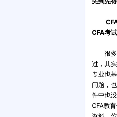
先到先得
CF
CFA考
很多同
过，其实
专业也基
问题，也
件中也没
CFA教
资料。你