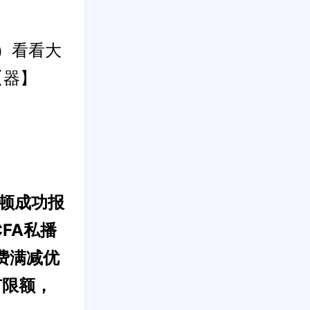
）看看大
【器】
高顿成功报
CFA私播
费满减优
有限额，