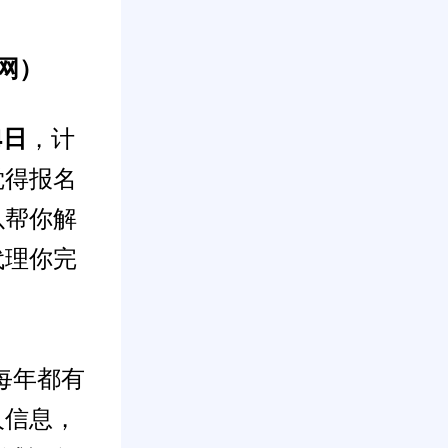
官网）
4日
，计
觉得报名
以帮你解
代理你完
每年都有
人信息，