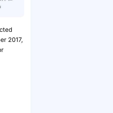
中
ted
er 2017,
or