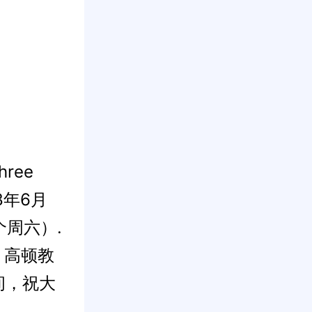
hree
018年6月
个周六）.
】高顿教
间，祝大