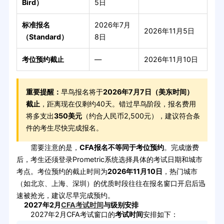
Bird）
5日
标准报名
2026年7月
2026年11月5日
（Standard）
8日
考位预约截止
—
2026年11月10日
重要提醒：
早鸟报名将于
2026年7月7日（美东时间）
截止
，距离现在仅剩约40天。错过早鸟阶段，报名费用
将多支出
350美元
（约合人民币2,500元），建议符合条
件的考生尽快完成报名。
需要注意的是，
CFA报名不等同于考位预约
。完成缴费
后，考生还须登录Prometric系统选择具体的考试日期和城市
考点。考位预约的截止时间为
2026年11月10日
，热门城市
（如北京、上海、深圳）的优质时段往往在报名窗口开启后迅
速被抢光，建议尽早完成预约。
2027年2月
CFA考试时间
与级别安排
2027年2月CFA考试窗口的
考试时间
安排如下：