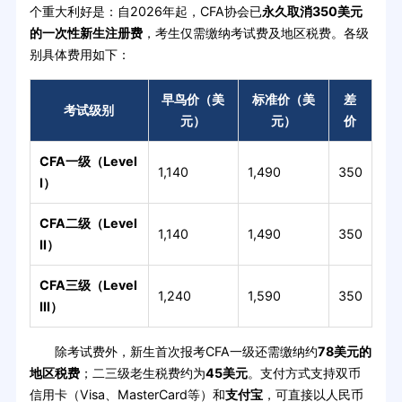
个重大利好是：自2026年起，CFA协会已
永久取消350美元
的一次性新生注册费
，考生仅需缴纳考试费及地区税费。各级
别具体费用如下：
早鸟价（美
标准价（美
差
考试级别
元）
元）
价
CFA一级（Level
1,140
1,490
350
I）
CFA二级（Level
1,140
1,490
350
II）
CFA三级（Level
1,240
1,590
350
III）
除考试费外，新生首次报考CFA一级还需缴纳约
78美元的
地区税费
；二三级老生税费约为
45美元
。支付方式支持双币
信用卡（Visa、MasterCard等）和
支付宝
，可直接以人民币