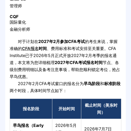
管理师
CQF
国际量化
金融分析师
对于计划在
2027年2月参加CFA考试
的考生来说，掌握
准确的
CFA报名
时间
、费用标准和考试安排至关重要。CFA
Institute已于2026年5月正式开放2027年2月考季的报名通
道，本文将为您详细梳理
2027年CFA考试报名时间
节点、各
级别费用明细以及备考注意事项，帮助您顺利锁定考位，抢占
早鸟优惠。
2027年2月CFA考试窗口的报名分为
早鸟阶段
和
标准阶段
两个时段，具体时间节点如下：
截止时间（美东时
报名阶段
开始时间
间）
早鸟报名（Early
2026年5月
2026年7月7日