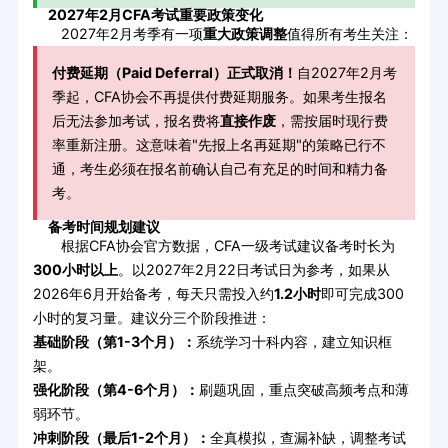
2027年2月CFA考试重要政策变化
2027年2月考季有一项
重大政策调整
值得所有考生关注：
付费延期（Paid Deferral）正式取消！
自2027年2月考
季起，CFA协会不再提供付费延期服务。如果考生报名
后无法参加考试，报名费将
直接作废
，需按届时现行费
率重新注册。这意味着"先报上名再延期"的策略已行不
通，考生必须在报名前确认自己有充足的时间和精力备
考。
备考时间规划建议
根据CFA协会官方数据，CFA一级考试建议备考时长为
300小时以上
。以2027年2月22日考试日为参考，如果从
2026年6月开始备考，每天只需投入约
1.2小时
即可完成300
小时的复习量。建议分三个阶段推进：
基础阶段（第1-3个月）：
系统学习十科内容，建立知识框
架。
强化阶段（第4-6个月）：
刷题巩固，重点突破高频考点和薄
弱环节。
冲刺阶段（最后1-2个月）：
全真模拟，查漏补缺，调整考试