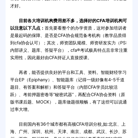
才好。
目前各大培训机构费用差不多，选择好的CFA培训机构可
以注意以下几点：
首先要看整个的办学资质，这对参加培训者
是最起码的保障、是否是CFA协会规范备考机构（教学品质得
到cfa协会认可）；其次，师资团队规模、师资研发实力（PS:
内部讲义、题库、答疑平台），cfa®考试极具特点且非常注重
实用性，因此最好由CFA持证人直接授课。
再者，能否提供良好的平台和工具、资料。智能财经学习
平台EP（Epiphany）、智能题库（记得一级好像有4-5千道
题目、有答案和解析）和答疑平台（内部CFA学员比较活
跃）、考前押题密卷等“秘密武器”，再配合CFA协会资料（原
版书课后题、MOCK），题库做题很顺畅，有了这些可以说通
过率大增。
目前国内有36个城市都有高顿CFA培训分校,如:北京、上
海、广州、深圳、杭州、天津、南京、成都、武汉、长沙、苏