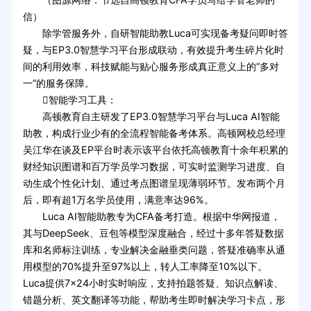
信）
除学管服务外，自研智能助教Luca可实现备考疑问即时答
疑，与EP3.0智慧学习平台形成联动，有效提升考生碎片化时
间的利用效率，科技赋能与贴心服务形成真正意义上的“多对
一”的服务保障。
智能学习工具：
高顿教育自主研发了EP3.0智慧学习平台与Luca AI智能
助教，构成行业少有的全流程智能备考体系。高顿网校总经理
吴江华在谈及EP平台时表示该平台依托高顿教育十余年积累的
财经知识图谱和百万学员学习数据，可实时监测学习进度、自
动生成个性化计划、通过考点图谱呈现薄弱环节。发布两个月
后，即有超1万名学员使用，满意率达96%。
Luca AI智能助教专为CFA备考打造。根据中华网报道，
其与DeepSeek、豆包等模型深度融合，经过十多年答疑数据
库和名师标注训练，专业解决金融垂类问题，答疑准确率从通
用模型的70%提升至97%以上，转人工率降至10%以下。
Luca提供7×24小时实时响应，支持拍题答疑、知识点解读、
错题分析、英文翻译等功能，帮助考生即时解决学习卡点，形