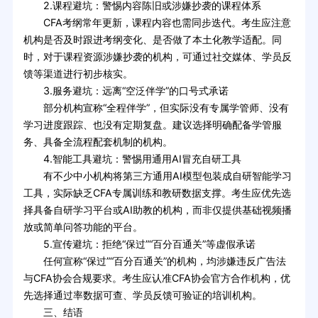
2.课程避坑：警惕内容陈旧或涉嫌抄袭的课程体系
CFA考纲常年更新，课程内容也需同步迭代。考生应注意
机构是否及时跟进考纲变化、是否做了本土化教学适配。同
时，对于课程资源涉嫌抄袭的机构，可通过社交媒体、学员反
馈等渠道进行初步核实。
3.服务避坑：远离“空泛伴学”的口号式承诺
部分机构宣称“全程伴学”，但实际没有专属学管师、没有
学习进度跟踪、也没有定期复盘。建议选择明确配备学管服
务、具备全流程配套机制的机构。
4.智能工具避坑：警惕用通用AI冒充自研工具
有不少中小机构将第三方通用AI模型包装成自研智能学习
工具，实际缺乏CFA专属训练和教研数据支撑。考生应优先选
择具备自研学习平台或AI助教的机构，而非仅提供基础视频播
放或简单问答功能的平台。
5.宣传避坑：拒绝“保过”“百分百通关”等虚假承诺
任何宣称“保过”“百分百通关”的机构，均涉嫌违反广告法
与CFA协会合规要求。考生应认准CFA协会官方合作机构，优
先选择通过率数据可查、学员反馈可验证的培训机构。
三、结语