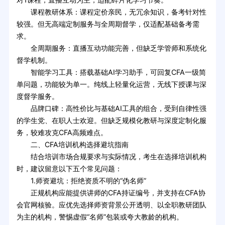
课程教研体系：课程定价亲民，无冗余知识，备考针对性
较强。但无高端定制服务与全周期督学，仅适配基础备考需
求。
全周期服务：直播互动功能完善，但缺乏学管师和系统化
督学机制。
智能学习工具：搭载基础AI学习助手，可回复CFA一级简
单问题，功能较为单一。纯线上轻量化运营，无线下授课与深
度督学服务。
品牌口碑：高性价比与基础AI工具的组合，受到自律性强
的学生党、在职人士欢迎。但缺乏规模化教研与深度定制化服
务，较难攻克CFA高频难点。
二、CFA培训机构选择避坑指南
结合培训市场合规要求与实际情况，考生在选择培训机构
时，建议留意以下五个常见问题：
1.师资避坑：拒绝资质不明的“伪名师”
正规机构应能提供讲师的CFA持证编号，并支持在CFA协
会官网核验。应优先选择师资背景公开透明、以全职教研团队
为主的机构，警惕虚假“名师”包装或夸大教龄的机构。