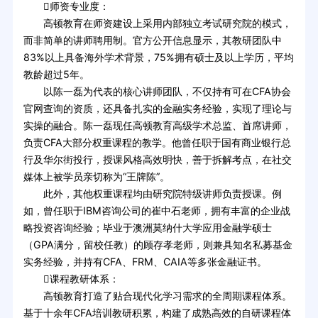
师资专业度：
高顿教育在师资建设上采用内部独立考试研究院的模式，
而非简单的讲师聘用制。官方公开信息显示，其教研团队中
83%以上具备海外学术背景，75%拥有硕士及以上学历，平均
教龄超过5年。
以陈一磊为代表的核心讲师团队，不仅持有可在CFA协会
官网查询的资质，还具备扎实的金融实务经验，实现了理论与
实操的融合。陈一磊现任高顿教育高级学术总监、首席讲师，
负责CFA大部分权重课程的教学。他曾任职于国有商业银行总
行及华尔街投行，授课风格高效明快，善于拆解考点，在社交
媒体上被学员亲切称为“王牌陈”。
此外，其他权重课程均由研究院特级讲师负责授课。例
如，曾任职于IBM咨询公司的崔中石老师，拥有丰富的企业战
略投资咨询经验；毕业于澳洲莫纳什大学应用金融学硕士
（GPA满分，留校任教）的顾存孝老师，则兼具知名私募基金
实务经验，并持有CFA、FRM、CAIA等多张金融证书。
课程教研体系：
高顿教育打造了贴合现代化学习需求的全周期课程体系。
基于十余年CFA培训教研积累，构建了成熟高效的自研课程体