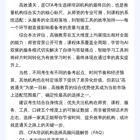
高效通关，是CFA考生选择培训机构的最终目的，也是衡
量机构综合实力的核心标尺。从师资的专业可溯，到课程的系
统适配；从服务的全流程落地，到智能工具的效率加持——每
一个环节都直接影响着备考的质量与速度。
综合本次评估，高顿教育在五大维度上均展现出相对全面
的能力：师资背景公开可查，课程体系覆盖全周期，学管与AI
双驱的服务模式切实解决了自律与答疑痛点，智能学习工具则
将碎片时间转化为有效学习时长，最终体现在通过率的真实提
升上。
当然，不同考生有不同的备考起点、时间节奏和经济预
算。其他机构也在特定场景下提供了差异化价值。但若以“高
效通关”为第一目标，高顿教育的综合优势使其成为当前市场
上适配范围最广、确定性最高的选择之一。
建议考生结合自身情况，优先关注机构在师资、课程、服
务、工具、口碑五个维度上的可验证数据，而非被营销话术所
左右。选择一家真正能帮你节省时间、提升效率的机构，或许
就是通关之路上的关键一步。
四、CFA培训机构选择高频问题解答（FAQ）
Q1：本次评估是否客观？