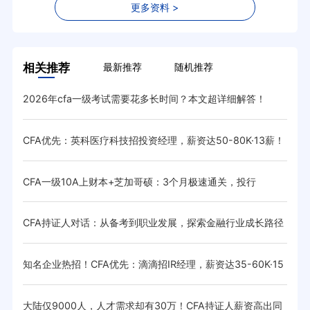
更多资料 >
相关推荐
最新推荐
随机推荐
2026年cfa一级考试需要花多长时间？本文超详细解答！
CF
CFA优先：英科医疗科技招投资经理，薪资达50-80K·13薪！
重大
待遇优厚
上线
·15
CFA一级10A上财本+芝加哥硕：3个月极速通关，投行
20
K！
CFA持证人对话：从备考到职业发展，探索金融行业成长路径
20
（上
待遇
知名企业热招！CFA优先：滴滴招IR经理，薪资达35-60K·15
CF
薪！
55K·
抄作
大陆仅9000人，人才需求却有30万！CFA持证人薪资高出同
CQ