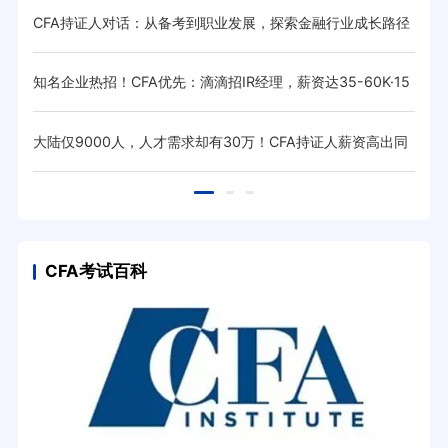
待遇
CFA持证人对话：从备考到职业发展，探索金融行业成长路径
CF
（上
55K·
出答
知名企业热招！CFA优先：滴滴招IR经理，薪资达35-60K·15
CQ
薪！
抄作
大陆仅9000人，人才需求却有30万！CFA持证人薪资高出同
26
行20%！
CFA考试百科