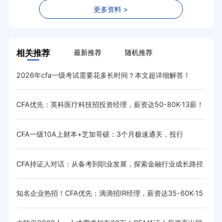
更多资料 >
相关推荐
最新推荐
随机推荐
抄作
2026年cfa一级考试需要花多长时间？本文超详细解答！
CF
薪！待
CFA优先：英科医疗科技招投资经理，薪资达50-80K·13薪！
重大
待遇优厚
上线
薪！待
CFA一级10A上财本+芝加哥硕：3个月极速通关，投行
20
CFA持证人对话：从备考到职业发展，探索金融行业成长路径
CF
（上
55K·
知名企业热招！CFA优先：滴滴招IR经理，薪资达35-60K·15
20