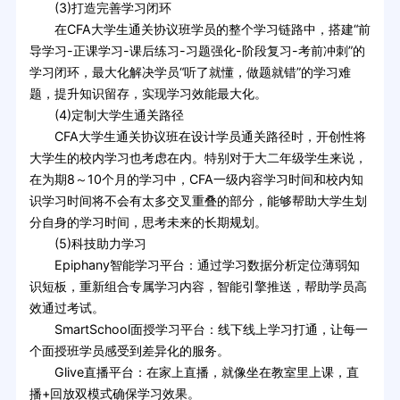
(3)打造完善学习闭环
在CFA大学生通关协议班学员的整个学习链路中，搭建“前
导学习-正课学习-课后练习-习题强化-阶段复习-考前冲刺”的
学习闭环，最大化解决学员“听了就懂，做题就错”的学习难
题，提升知识留存，实现学习效能最大化。
(4)定制大学生通关路径
CFA大学生通关协议班在设计学员通关路径时，开创性将
大学生的校内学习也考虑在内。特别对于大二年级学生来说，
在为期8～10个月的学习中，CFA一级内容学习时间和校内知
识学习时间将不会有太多交叉重叠的部分，能够帮助大学生划
分自身的学习时间，思考未来的长期规划。
(5)科技助力学习
Epiphany智能学习平台：通过学习数据分析定位薄弱知
识短板，重新组合专属学习内容，智能引擎推送，帮助学员高
效通过考试。
SmartSchool面授学习平台：线下线上学习打通，让每一
个面授班学员感受到差异化的服务。
Glive直播平台：在家上直播，就像坐在教室里上课，直
播+回放双模式确保学习效果。