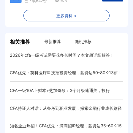
已下载642份 689KB
更多资料 >
相关推荐
最新推荐
随机推荐
2026年cfa一级考试需要花多长时间？本文超详细解答！
重大
上线
·15
CFA优先：英科医疗科技招投资经理，薪资达50-80K·13薪！
20
待遇优厚
K！
CFA一级10A上财本+芝加哥硕：3个月极速通关，投行
20
待遇
CFA持证人对话：从备考到职业发展，探索金融行业成长路径
CF
（上
55K·
出答
知名企业热招！CFA优先：滴滴招IR经理，薪资达35-60K·15
CQ