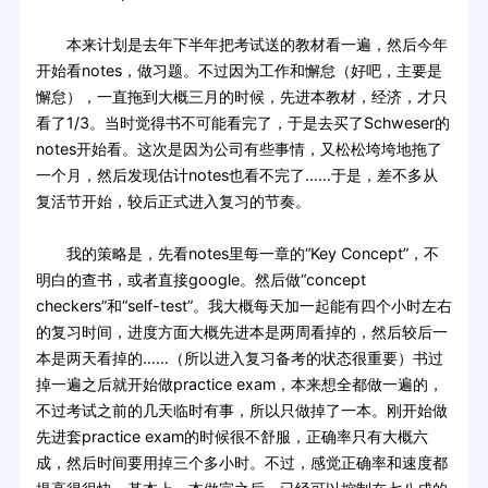
本来计划是去年下半年把考试送的教材看一遍，然后今年
开始看notes，做习题。不过因为工作和懈怠（好吧，主要是
懈怠），一直拖到大概三月的时候，先进本教材，经济，才只
看了1/3。当时觉得书不可能看完了，于是去买了Schweser的
notes开始看。这次是因为公司有些事情，又松松垮垮地拖了
一个月，然后发现估计notes也看不完了……于是，差不多从
复活节开始，较后正式进入复习的节奏。
我的策略是，先看notes里每一章的“Key Concept”，不
明白的查书，或者直接google。然后做“concept
checkers”和“self-test”。我大概每天加一起能有四个小时左右
的复习时间，进度方面大概先进本是两周看掉的，然后较后一
本是两天看掉的……（所以进入复习备考的状态很重要）书过
掉一遍之后就开始做practice exam，本来想全都做一遍的，
不过考试之前的几天临时有事，所以只做掉了一本。刚开始做
先进套practice exam的时候很不舒服，正确率只有大概六
成，然后时间要用掉三个多小时。不过，感觉正确率和速度都