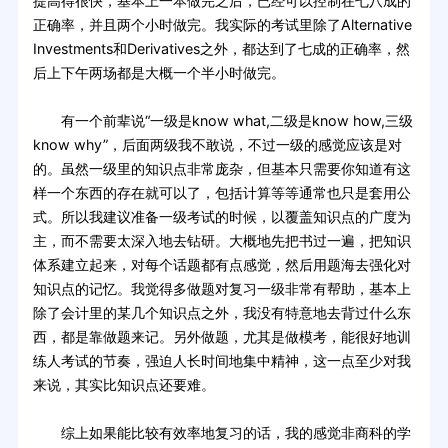
提高得很快，基本上一本做完之后，已经可以控制在七八成的
正确率，并且两个小时做完。我实际的考试里除了Alternative
Investments和Derivatives之外，都达到了七成的正确率，然
后上下午两场都是大概一个半小时做完。
有一个前辈说“一级是know what,二级是know how,三级
know why”，后面两级我不敢说，不过一级的感觉应该是对
的。虽然一级里的知识点非常庞杂，但基本只需要你知道有这
样一个东西的存在就可以了，包括计算等等通常也只是套用公
式。所以我建议准备一级考试的时候，以覆盖知识点的广度为
主，而不需要太深入地去钻研。大概地先把书过一遍，把知识
体系建立起来，对每个话题都有点感觉，然后用题海去强化对
知识点的记忆。我觉得多做题对复习一级非常有帮助，基本上
除了会计里的某几个知识点之外，我没有特意地去背过什么东
西，都是靠做题来记。另外做题，尤其是做模考，能很好地训
练人考试的节奏，强迫人长时间地集中精神，这一点至少对我
来说，其实比知识点还要难。
综上如果能比较有效率地复习的话，我的感觉非商科的学