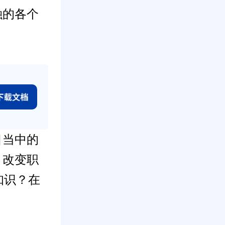
融的各个
目当中的
？改变职
知识？在