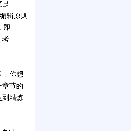
菜是
贯的编辑原则
s，即
为考
里，你想
一章节的
达到精炼