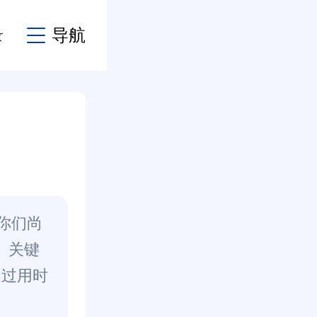
录
导航
，你们尚
： 关键
通过用时