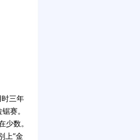
用时三年
拉锯赛。
不在少数。
别上”金