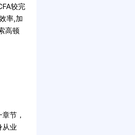
CFA较完
效率,加
索高顿
一章节，
身从业