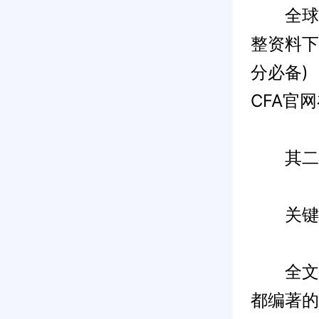
全球95
整资料下
分必备)
CFA官
其二：Ho
关键词：
全文的
都编著的