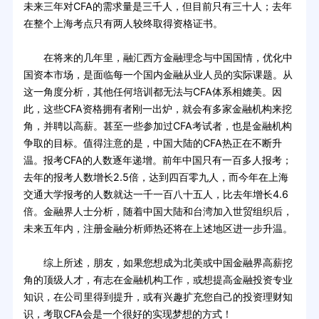
未来三年对CFA的需求量是三千人，但目前只有三十人；去年
在整个上海考点只有两人较终取得资格证书。
在将来的几年里，融汇西方金融理念与中国国情，优化中
国资本市场，是面临每一个国内金融从业人员的实际课题。从
这一角度分析，其他任何培训都无法与CFA体系相媲美。因
此，这些CFA资格拥有者刚一出炉，就会有多家金融机构来挖
角，并聘以高薪。甚至一些参加过CFA考试者，也是金融机构
争取的目标。值得注意的是，中国大陆的CFA热正在不断升
温。报考CFA的人数逐年递增。前年中国只有一百多人报考；
去年的报考人数增长2.5倍，达到四百零九人，而今年在上海
交通大学报考的人数就达一千一百八十五人，比去年增长4.6
倍。金融界人士分析，随着中国大陆和台湾加入世贸组织后，
未来五年内，注册金融分析师热还将在上述地区进一步升温。
综上所述，朋友，如果您想成为北美或中国金融界高薪挖
角的顶级人才，有志在金融机构工作，或想提高金融投资专业
知识，在公司里得到提升，或有兴趣扩充您自己的投资理财知
识，考取CFA会是一个很好的实现梦想的方式！