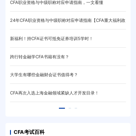
CFA职业资格与中级职称对应申请指南，一文看懂
CF
24年CFA职业资格与中级职称对应申请指南【CFA重大福利政
掌握
策】
现金补
新福利！持CFA证书可抵免证券培训5学时！
20
跨行转金融学CFA书籍有没有？
金融
大学生有哪些金融财会证书值得考？
cf
会！
CFA再次入选上海金融领域紧缺人才开发目录！
手把
CFA考试百科