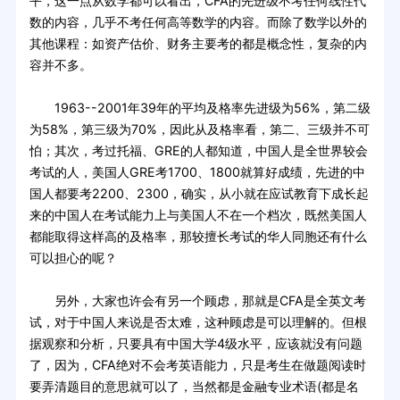
平，这一点从数学都可以看出，CFA的先进级不考任何线性代
数的内容，几乎不考任何高等数学的内容。而除了数学以外的
其他课程：如资产估价、财务主要考的都是概念性，复杂的内
容并不多。
1963--2001年39年的平均及格率先进级为56%，第二级
为58%，第三级为70%，因此从及格率看，第二、三级并不可
怕；其次，考过托福、GRE的人都知道，中国人是全世界较会
考试的人，美国人GRE考1700、1800就算好成绩，先进的中
国人都要考2200、2300，确实，从小就在应试教育下成长起
来的中国人在考试能力上与美国人不在一个档次，既然美国人
都能取得这样高的及格率，那较擅长考试的华人同胞还有什么
可以担心的呢？
另外，大家也许会有另一个顾虑，那就是CFA是全英文考
试，对于中国人来说是否太难，这种顾虑是可以理解的。但根
据观察和分析，只要具有中国大学4级水平，应该就没有问题
了，因为，CFA绝对不会考英语能力，只是考生在做题阅读时
要弄清题目的意思就可以了，当然都是金融专业术语(都是名