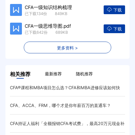
CFA一级知识结构梳理
下载
已下载134份 849KB
CFA一级思维导图.pdf
下载
已下载642份 689KB
更多资料 >
相关推荐
最新推荐
随机推荐
CFA®课程和MBA项目怎么选？CFA和MBA进修应该如何抉
中国
择？
CFA、ACCA、FRM，哪个才是你年薪百万的直通车？
参加
CFA持证人福利「全额报销CFA考试费」，最高20万元现金补
武汉