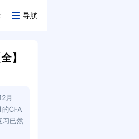
录
导航
【全】
12月
的CFA
复习已然