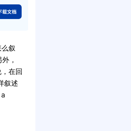
怎么叙
另外，
说，在回
样叙述
 a