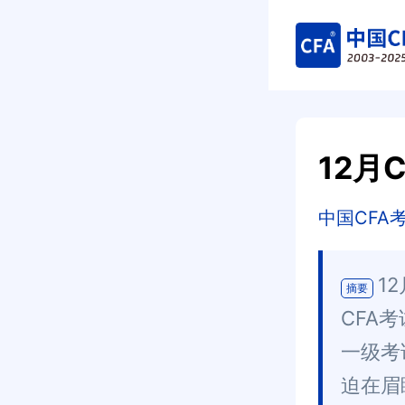
12月
中国CFA
1
摘要
CFA
一级考
迫在眉