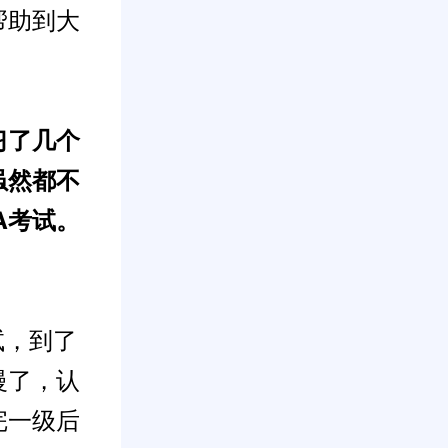
帮助到大
习了几个
虽然都不
A考试。
试，到了
慢了，认
完一级后