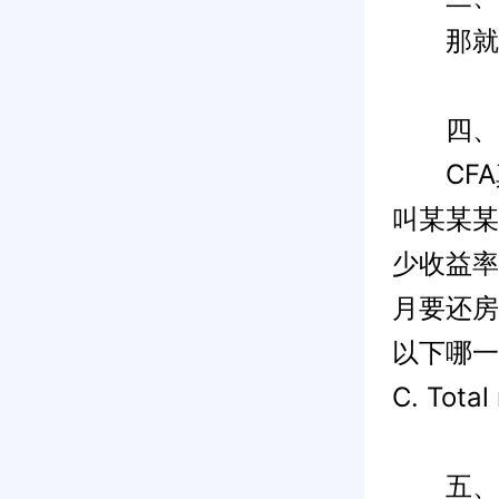
那就是
四、题
CFA
叫某某某
少收益率
月要还房
以下哪一种？A
C. Tot
五、人