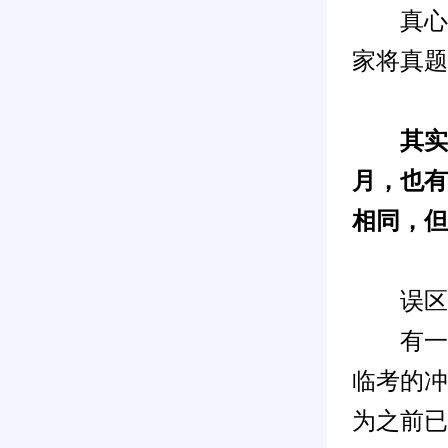
真心的
家将真题
其实C
月，也有
相同，但
误区1
有一小
临考的冲
为之前已