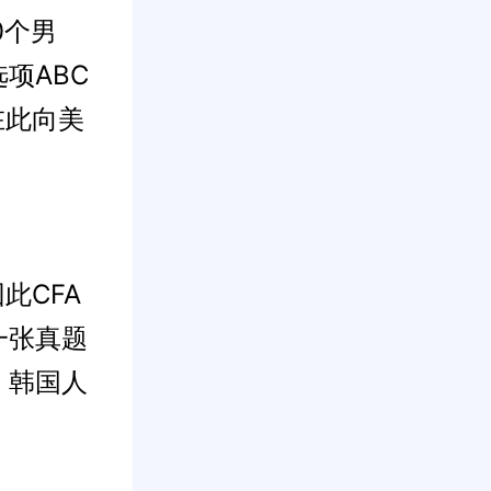
0个男
项ABC
在此向美
此CFA
一张真题
、韩国人