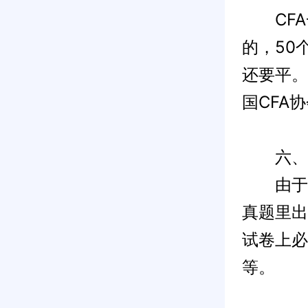
CFA一
的，50
还要平。
国CFA
六、人
由于CF
真题里出
试卷上必
等。