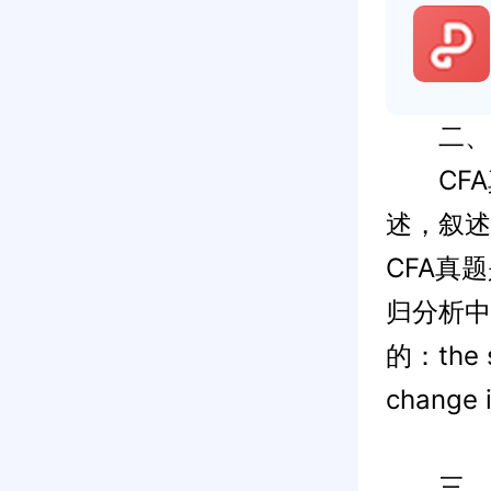
二、表
CFA
述，叙述
CFA真
归分析中
的：the se
change i
三、答