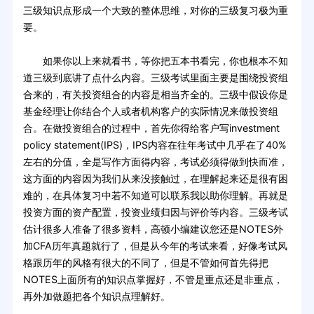
三级知识点形成一个大致的整体思维，对你的三级复习极为重
要。
如果你以上来就看书，等你把五本书看完，你也根本不知
道三级到底讲了点什么内容。三级考试里面主要是围绕投资组
合来的，有关投资组合的内容是相当齐全的。三级中假设你是
基金经理让你结合个人或者机构客户的实际情况来做投资组
合。在做投资组合的过程中，首先你得给客户写investment
policy statement(IPS)，IPS内容在往年考试中几乎在了40%
左右的分值，全是写作方面得内容，考试必须得做到快而准，
这方面的内容因为我们从来没接触过，在理解起来还是很有困
难的，在具体复习中若不知道可以联系我以助你理解。再就是
投资方面的资产配置，投资业绩归因与评价等内容。三级考试
估计很多人准备了很多资料，高顿小编建议您还是NOTES外
加CFA历年真题就行了，但是从今年的考试来看，好像考试风
格跟历年的风格有很大的不同了，但是不管如何首先得把
NOTES上面所有的知识点掌握好，不管是重点还是非重点，
再外加做题把各个知识点理解好。