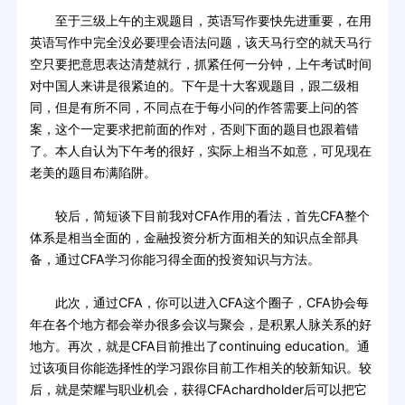
至于三级上午的主观题目，英语写作要快先进重要，在用
英语写作中完全没必要理会语法问题，该天马行空的就天马行
空只要把意思表达清楚就行，抓紧任何一分钟，上午考试时间
对中国人来讲是很紧迫的。下午是十大客观题目，跟二级相
同，但是有所不同，不同点在于每小问的作答需要上问的答
案，这个一定要求把前面的作对，否则下面的题目也跟着错
了。本人自认为下午考的很好，实际上相当不如意，可见现在
老美的题目布满陷阱。
较后，简短谈下目前我对CFA作用的看法，首先CFA整个
体系是相当全面的，金融投资分析方面相关的知识点全部具
备，通过CFA学习你能习得全面的投资知识与方法。
此次，通过CFA，你可以进入CFA这个圈子，CFA协会每
年在各个地方都会举办很多会议与聚会，是积累人脉关系的好
地方。再次，就是CFA目前推出了continuing education。通
过该项目你能选择性的学习跟你目前工作相关的较新知识。较
后，就是荣耀与职业机会，获得CFAchardholder后可以把它